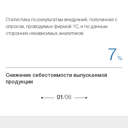
Статистика по результатам внедрений, полученная с
опросов, проводимых фирмой 1С, и по данным
сторонних независимых аналитиков
1
7
%
%
Снижение себестоимости выпускаемой
Р
продукции
п
01
/06